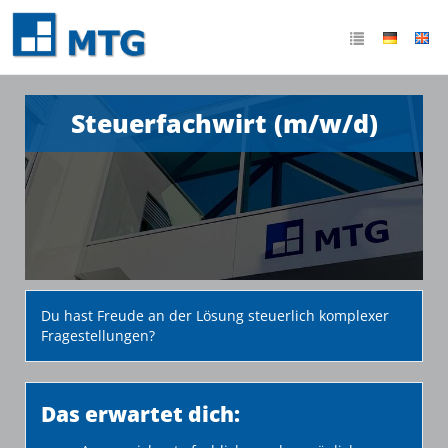
Steuerfachwirt (m/w/d)
Du hast Freude an der Lösung steuerlich komplexer
Fragestellungen?
Das erwartet dich: