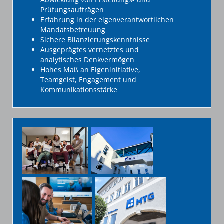
Prüfungsaufträgen
Erfahrung in der eigenverantwortlichen
Mandatsbetreuung
Sichere Bilanzierungskenntnisse
Ausgeprägtes vernetztes und
analytisches Denkvermögen
Hohes Maß an Eigeninitiative,
Teamgeist, Engagement und
Kommunikationsstärke